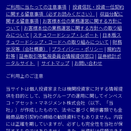
ご利用に当たっての注意事項
|
投資信託・投資一任契約
に関する留意事項（必ずお読みください）
|
収益分配に
関する留意事項
|
お客様本位の業務運営に関する方針に
ついて
|
お客様本位の業務運営に関する方針への取り組
みについて
|
スチュワードシップ・レポート
|
日本版ス
チュワードシップ・コードへの取り組みについて
|
財務
状況等（会社概要）
|
プライバシー・ポリシー
|
規約方
針等
|
証券取引等監視委員会情報提供窓口
|
証券統計ポ
ータルサイト
|
サイトマップ
|
お問い合わせ
ご利用上のご注意
当サイトは個人投資家または機関投資家に対する情報提
供を目的として、当社グループの運用に関してインベス
コ・アセット・マネジメント株式会社（以下、「当
社」）が作成したもので、法令に基づく開示書類でも金
融商品取引契約の締結の勧誘資料でもありません。内容
には正確を期していますが、必ずしも完全性を当社が保
証するものではありません。また、当資料は信頼できる