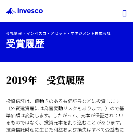
Ex
会社情報 - インベスコ・アセット・マネジメント株式会社
ファンド情報
受賞履歴
マーケット情報
2019年 受賞履歴
投資のヒント
会社情報
投資信託は、値動きのある有価証券などに投資します
（外貨建資産には為替変動リスクもあります。）ので基
機関投資家
準価額は変動します。したがって、元本が保証されてい
るものではなく、投資元本を割り込むことがあります。
投資信託財産に生じた利益および損失はすべて受益者に