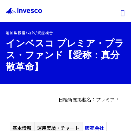
Ex
追加型投信/内外/資産複合
ファンド情報
インベスコ プレミア・プラ
ス・ファンド【愛称：真分
マーケット情報
散革命】
投資のヒント
会社情報
機関投資家