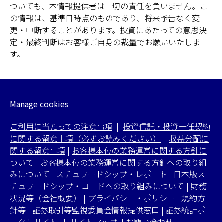
ついても、本情報提供者は一切の責任を負いません。こ
の情報は、基準日時点のものであり、将来予告なく変
更・中断することがあります。投資にあたっての意思決
定・最終判断はお客様ご自身の裁量でお願いいたしま
す。
Manage cookies
ご利用に当たっての注意事項
|
投資信託・投資一任契約
に関する留意事項（必ずお読みください）
|
収益分配に
関する留意事項
|
お客様本位の業務運営に関する方針に
ついて
|
お客様本位の業務運営に関する方針への取り組
みについて
|
スチュワードシップ・レポート
|
日本版ス
チュワードシップ・コードへの取り組みについて
|
財務
状況等（会社概要）
|
プライバシー・ポリシー
|
規約方
針等
|
証券取引等監視委員会情報提供窓口
|
証券統計ポ
ータルサイト
|
サイトマップ
|
お問い合わせ