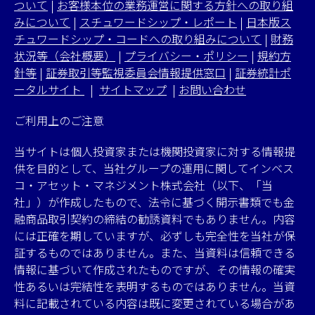
ついて
|
お客様本位の業務運営に関する方針への取り組
みについて
|
スチュワードシップ・レポート
|
日本版ス
チュワードシップ・コードへの取り組みについて
|
財務
状況等（会社概要）
|
プライバシー・ポリシー
|
規約方
針等
|
証券取引等監視委員会情報提供窓口
|
証券統計ポ
ータルサイト
|
サイトマップ
|
お問い合わせ
ご利用上のご注意
当サイトは個人投資家または機関投資家に対する情報提
供を目的として、当社グループの運用に関してインベス
コ・アセット・マネジメント株式会社（以下、「当
社」）が作成したもので、法令に基づく開示書類でも金
融商品取引契約の締結の勧誘資料でもありません。内容
には正確を期していますが、必ずしも完全性を当社が保
証するものではありません。また、当資料は信頼できる
情報に基づいて作成されたものですが、その情報の確実
性あるいは完結性を表明するものではありません。当資
料に記載されている内容は既に変更されている場合があ