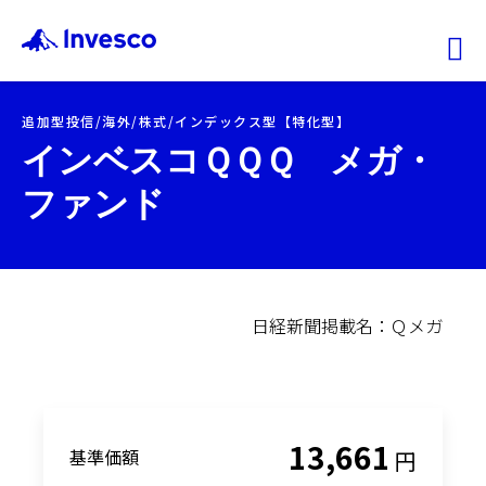
Ex
追加型投信/海外/株式/インデックス型【特化型】
ファンド情報
インベスコＱＱＱ メガ・
ファンド
マーケット情報
投資のヒント
会社情報
機関投資家