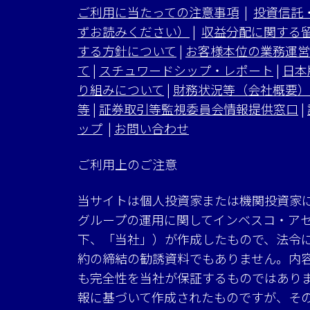
ご利用に当たっての注意事項
|
投資信託
ずお読みください）
|
収益分配に関する
する方針について
|
お客様本位の業務運営
て
|
スチュワードシップ・レポート
|
日本
り組みについて
|
財務状況等（会社概要）
等
|
証券取引等監視委員会情報提供窓口
|
ップ
|
お問い合わせ
ご利用上のご注意
当サイトは個人投資家または機関投資家
グループの運用に関してインベスコ・ア
下、「当社」）が作成したもので、法令
約の締結の勧誘資料でもありません。内
も完全性を当社が保証するものではあり
報に基づいて作成されたものですが、そ