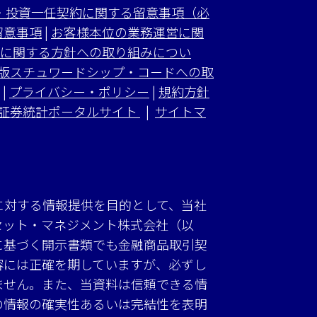
・投資一任契約に関する留意事項（必
留意事項
|
お客様本位の業務運営に関
に関する方針への取り組みについ
版スチュワードシップ・コードへの取
|
プライバシー・ポリシー
|
規約方針
証券統計ポータルサイト
|
サイトマ
に対する情報提供を目的として、当社
セット・マネジメント株式会社（以
に基づく開示書類でも金融商品取引契
容には正確を期していますが、必ずし
ません。また、当資料は信頼できる情
の情報の確実性あるいは完結性を表明