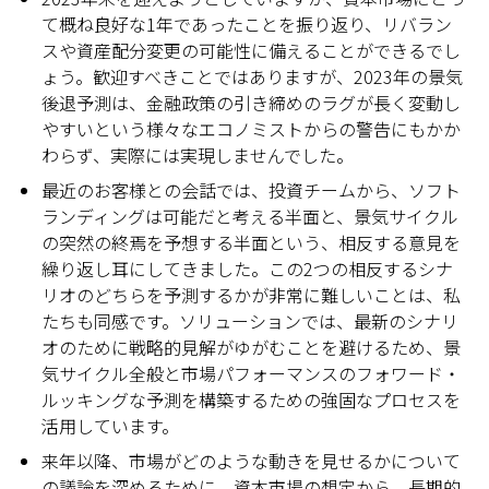
て概ね良好な1年であったことを振り返り、リバラン
スや資産配分変更の可能性に備えることができるでし
ょう。歓迎すべきことではありますが、2023年の景気
後退予測は、金融政策の引き締めのラグが長く変動し
やすいという様々なエコノミストからの警告にもかか
わらず、実際には実現しませんでした。
最近のお客様との会話では、投資チームから、ソフト
ランディングは可能だと考える半面と、景気サイクル
の突然の終焉を予想する半面という、相反する意見を
繰り返し耳にしてきました。この2つの相反するシナ
リオのどちらを予測するかが非常に難しいことは、私
たちも同感です。ソリューションでは、最新のシナリ
オのために戦略的見解がゆがむことを避けるため、景
気サイクル全般と市場パフォーマンスのフォワード・
ルッキングな予測を構築するための強固なプロセスを
活用しています。
来年以降、市場がどのような動きを見せるかについて
の議論を深めるために、資本市場の想定から、長期的