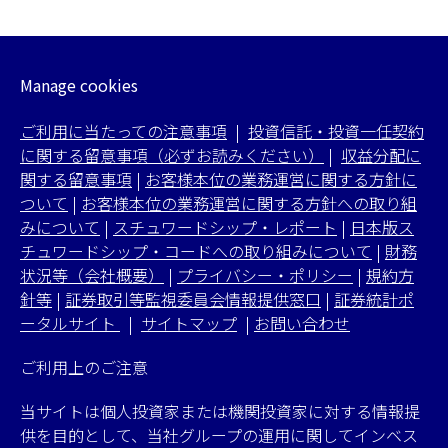
Manage cookies
ご利用に当たっての注意事項
|
投資信託・投資一任契約
に関する留意事項（必ずお読みください）
|
収益分配に
関する留意事項
|
お客様本位の業務運営に関する方針に
ついて
|
お客様本位の業務運営に関する方針への取り組
みについて
|
スチュワードシップ・レポート
|
日本版ス
チュワードシップ・コードへの取り組みについて
|
財務
状況等（会社概要）
|
プライバシー・ポリシー
|
規約方
針等
|
証券取引等監視委員会情報提供窓口
|
証券統計ポ
ータルサイト
|
サイトマップ
|
お問い合わせ
ご利用上のご注意
当サイトは個人投資家または機関投資家に対する情報提
供を目的として、当社グループの運用に関してインベス