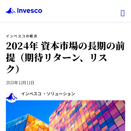
Ex
インベスコの視点
ファンド情報
2024年 資本市場の長期の前
提（期待リターン、リス
マーケット情報
ク）
投資のヒント
2023年12月11日
会社情報
インベスコ ・ソリューション
機関投資家