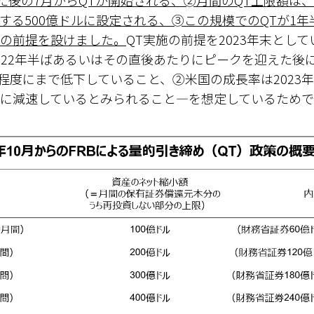
れた後の7月からQTが開始される、➁月間のQT上限額は
する500億ドルに設定される、➂この規模でのQTが1年半
の前提を設けました。
QT実施の前提を2023年末とし
022年半ばあるいはその直後あたりにピークを迎えた後
2％程度にまで低下していること、➁米国の成長率は2023
に減速しているとみられること―を想定しているためで