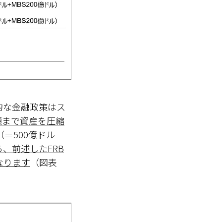
的な金融政策はス
額まで資産を圧縮
＝500億ドル
ら、前述したFRB
なります
（図表