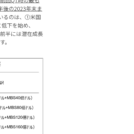
、前回QT時の最も
後の2023年末ま
ているのは、①米国
に低下を始め、
年前半には潜在成長
す。