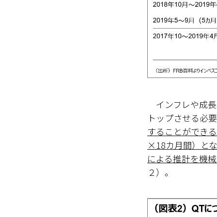
インフレや成長
トップさせる必要
することができると
×18カ月間）と
による推計を機械
２）。