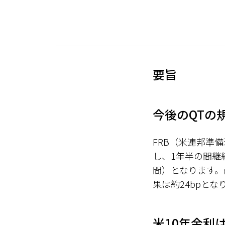
要旨
今後のQTの
FRB（米連邦準
し、1年半の間継続
間）となります。
果は約24bpとな
米10年金利は