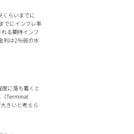
央くらいまでに
末までにインフレ率
される期待インフ
金利は2％弱の水
程度に落ち着くと
rminal
算が大きいと考えら