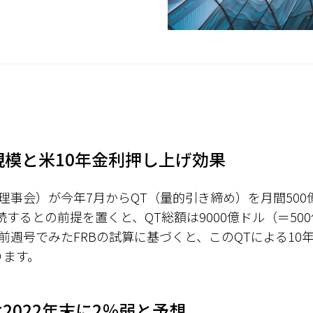
規模と米10年金利押し上げ効果
備理事会）が今年7月からQT（量的引き締め）を月間50
するとの前提を置くと、QT総額は9000億ドル（＝500
前週号でみたFRBの試算に基づくと、このQTによる10
ります。
2022年末に2％弱と予想