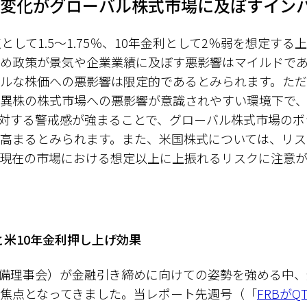
変化がグローバル株式市場に及ぼすイン
として1.5～1.75％、10年金利として2％弱を想定す
め政策が景気や企業業績に及ぼす悪影響はマイルドであり
ルな株価への悪影響は限定的であるとみられます。た
異株の株式市場への悪影響が意識されやすい環境下で
に対する警戒感が強まることで、グローバル株式市場のボ
高まるとみられます。また、米国株式については、リス
現在の市場における想定以上に上振れるリスクに注意が
と米10年金利押し上げ効果
備理事会）が金融引き締めに向けての姿勢を強める中、
焦点となってきました。当レポート先週号（「
FRBが