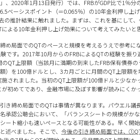
」、2020年1月13日発行）では、FRBがGDP比で1％
.5ベーシスポイント（＝0.065％）の10年金利押し上
過去の推計結果に触れました。まずは、これを基にして
Tによる10年金利押し上げ効果について考えてみたいと
締め局面でのQTのペースと規模を考えるうえで参考に
経験です。2017年10月からのFRBによるQTの経験を振
月間のQT上限額（当該月に満期の到来したFRB保有債券の
額）を100億ドルとし、3カ月ごとに月間のQT上限額
実施されました。当初のQT上限額が100億ドルと少なかっ
とが初めてであり、金融市場に及ぼす影響が読みにくか
き締め局面でのQTは事情が異なります。パウエル議長
名承認公聴会において、「バランスシートの規模がかな
シート縮小も速いペースとなる可能性がある。早く開始
と述べました。そこで、
今後の引き締め局面では、①Q