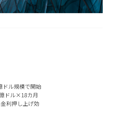
0億ドル規模で開始
億ドル×18カ月
年金利押し上げ効