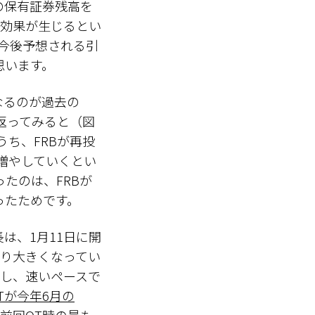
分の保有証券残高を
げ効果が生じるとい
、今後予想される引
思います。
なるのが過去の
り返ってみると（図
うち、FRBが再投
を増やしていくとい
たのは、FRBが
ったためです。
は、1月11日に開
り大きくなってい
し、速いペースで
Tが今年6月の