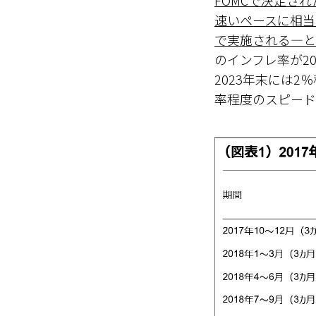
FOMCで決定さ
速いペースに相当
で実施される―と
のインフレ率が2
2023年末には
率程度のスピード