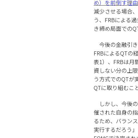
め）を前倒す理由
減少させる場合、6
う、FRBによる
き締め局面でのQ
今後の金融引き
FRBによるQTの
表1）、FRBは
資しない分の上限
う方式でのQTが
QTに取り組むこ
しかし、今後の引
催された自身の指
るため、バランス
実行するだろう」