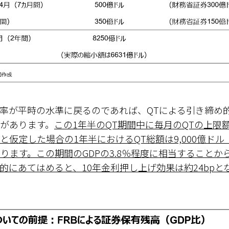
率が平時の水準に戻るのであれば、QTによる引き締め
があります。
この1年半のQT期間中に毎月のQTの上限
仮定した場合の1年半におけるQT総額は9,000億ドル（
なります。この期間のGDPの3.8％程度に相当することか
的にあてはめると、10年金利押し上げ効果は約24bpと