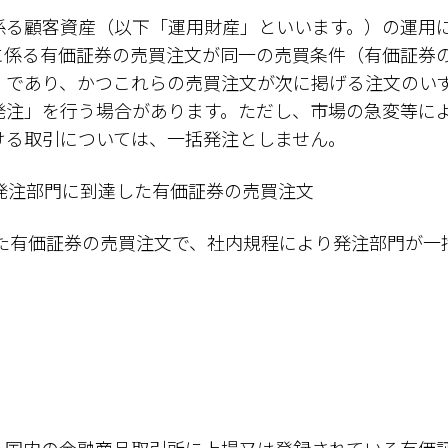
係る顧客資産（以下「運用財産」といいます。）の運用
に係る有価証券の売買注文が同一の売買条件（有価証券
）であり、かつこれらの売買注文が次に掲げる注文のい
発注」を行う場合があります。ただし、市場の急変等に
ける取引については、一括発注としません。
でに発注部門に到達した有価証券の売買注文
した有価証券の売買注文で、社内規程により発注部門が