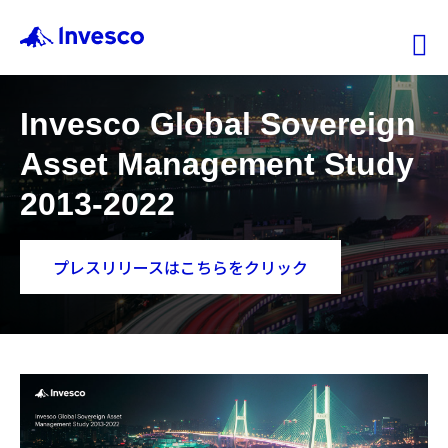
Ex
Invesco Global Sovereign
ファンド情報
Asset Management Study
マーケット情報
2013-2022
投資のヒント
プレスリリースはこちらをクリック
会社情報
機関投資家