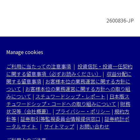
2600836-JP
Manage cookies
ご利用に当たっての注意事項
|
投資信託・投資一任契約
に関する留意事項（必ずお読みください）
|
収益分配に
関する留意事項
|
お客様本位の業務運営に関する方針に
ついて
|
お客様本位の業務運営に関する方針への取り組
みについて
|
スチュワードシップ・レポート
|
日本版ス
チュワードシップ・コードへの取り組みについて
|
財務
状況等（会社概要）
|
プライバシー・ポリシー
|
規約方
針等
|
証券取引等監視委員会情報提供窓口
|
証券統計ポ
ータルサイト
|
サイトマップ
|
お問い合わせ
ご利用上のご注意