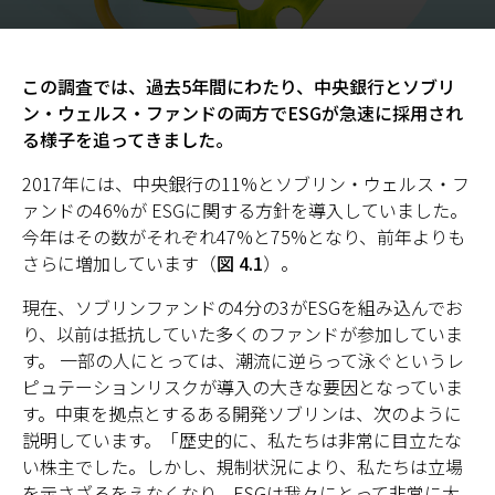
日本
この調査では、過去5年間にわたり、中央銀行とソブリ
ン・ウェルス・ファンドの両方でESGが急速に採用され
る様子を追ってきました。
2017年には、中央銀行の11%とソブリン・ウェルス・フ
ァンドの46%が ESGに関する方針を導入していました。
今年はその数がそれぞれ47%と75%となり、前年よりも
さらに増加しています（
図 4.1
）。
現在、ソブリンファンドの4分の3がESGを組み込んでお
り、以前は抵抗していた多くのファンドが参加していま
す。 一部の人にとっては、潮流に逆らって泳ぐというレ
ピュテーションリスクが導入の大きな要因となっていま
す。中東を拠点とするある開発ソブリンは、次のように
説明しています。「歴史的に、私たちは非常に目立たな
い株主でした。しかし、規制状況により、私たちは立場
を示さざるをえなくなり、ESGは我々にとって非常に大