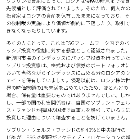
ソブリン投資家にとって、ロシアは侵略の時点まで投資
先候補として評価されていました。そのため、何人かの
投資家はロシアの資産を保有したままになっており、そ
の後制裁の実施により価値が劇的に下落したり、取引で
きなくなったりしています。
多くの人にとって、これはESGフレームワーク内でのパ
ッシブ投資の役割に対する懸念として認識されました。
新興国市場のインデックスにパッシブ投資を行っていた
ソブリン投資家は、株式および債券のポートフォリオに
おいて当然ながらインデックスに占める分のロシアのウ
ェイトを保有していました。侵略以前は、ロシア株は世
界の時価総額の1％未満を占めていたため、ほとんどの
場合、保有量は重要なものではありませんでした。しか
し、一部の国の利害関係者は、自国のソブリン・ウェル
ス・ファンドが隣国の国境で軍事力を増強している国に
投資した理由について精査することを妨げていません。
ソブリン・ウェルス・ファンドの約40%と中央銀行の
15%が、ESG の問題がアクティブ・アロケーションの増