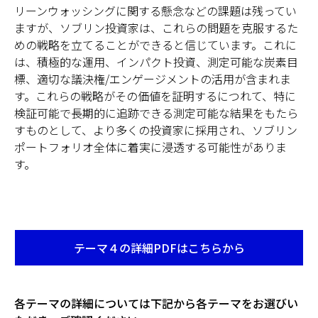
リーンウォッシングに関する懸念などの課題は残ってい
ますが、ソブリン投資家は、これらの問題を克服するた
めの戦略を立てることができると信じています。これに
は、積極的な運用、インパクト投資、測定可能な炭素目
標、適切な議決権/エンゲージメントの活用が含まれま
す。これらの戦略がその価値を証明するにつれて、特に
検証可能で長期的に追跡できる測定可能な結果をもたら
すものとして、より多くの投資家に採用され、ソブリン
ポートフォリオ全体に着実に浸透する可能性がありま
す。
テーマ４の詳細PDFはこちらから
Opens
in
a
new
各テーマの詳細については下記から各テーマをお選びい
tab