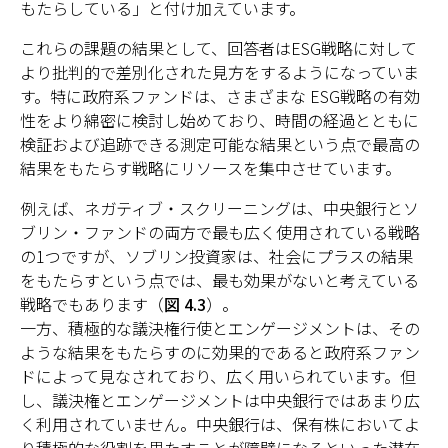
もたらしている」と付け加えています。
これらの課題の結果として、回答者はESG戦略に対して
より批判的で差別化された見方をするようになっていま
す。特に政府系ファンドは、さまざまな ESG戦略の有効
性をより綿密に検討し始めており、時間の経過とともに
検証および追跡できる測定可能な結果という点で最高の
結果をもたらす戦略にリソースを集中させています。
例えば、ネガティブ・スクリーニングは、中央銀行とソ
ブリン・ファンドの両方で最も広く使用されている戦略
の1つですが、ソブリン投資家は、社会にプラスの結果
をもたらすという点では、最も効果がないと考えている
戦略でもあります（
図 4.3
）。
一方、積極的な議決権行使とエンゲージメントは、その
ような結果をもたらすのに効果的であると政府系ファン
ドによって見なされており、広く用いられています。但
し、議決権とエンゲージメントは中央銀行ではあまり広
く利用されていません。中央銀行は、保有株においてよ
り積極的な役割を果たすことが障壁になるといった潜在