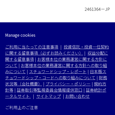
2461364ーJP
Manage cookies
ご利用に当たっての注意事項
|
投資信託・投資一任契約
に関する留意事項（必ずお読みください）
|
収益分配に
関する留意事項
|
お客様本位の業務運営に関する方針に
ついて
|
お客様本位の業務運営に関する方針への取り組
みについて
|
スチュワードシップ・レポート
|
日本版ス
チュワードシップ・コードへの取り組みについて
|
財務
状況等（会社概要）
|
プライバシー・ポリシー
|
規約方
針等
|
証券取引等監視委員会情報提供窓口
|
証券統計ポ
ータルサイト
|
サイトマップ
|
お問い合わせ
ご利用上のご注意