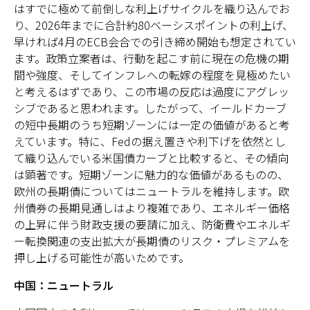
はすでに極めて前倒しな利上げサイクルを織り込んでお
り、2026年までに合計約80ベーシスポイントの利上げ、
早ければ4月のECB会合での引き締め開始も想定されてい
ます。政策立案者は、行動を起こす前に現在の危機の期
間や強度、そしてインフレへの転嫁の程度を見極めたい
と考えるはずであり、この市場の反応は過度にアグレッ
シブであると思われます。したがって、イールドカーブ
の短中長期のうち短期ゾーンには一定の価値があると考
えています。特に、Fedの据え置きや利下げを依然とし
て織り込んでいる米国債カーブと比較すると、その傾向
は顕著です。短期ゾーンに魅力的な価値があるものの、
欧州の長期債についてはニュートラルを維持します。欧
州債券の長期見通しはより複雑であり、エネルギー価格
の上昇に伴う財政支援の要請に加え、防衛費やエネルギ
ー転換関連の支出拡大が長期債のリスク・プレミアムを
押し上げる可能性が高いためです。
中国：ニュートラル