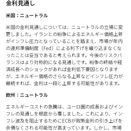
金利見通し
米国：ニュートラル
米国の金利見通しについては、ニュートラルの立場に変
更しました。イランとの紛争によるエネルギー価格上昇
がインフレ圧力となっていることを踏まえ、市場が年内
の連邦準備制度（Fed）による利下げを織り込まなくな
ったことは妥当であると考えられます。今後のリスクバ
ランスはより対称的になる見通しです。紛争の終結や経
済成長へのショックがあれば金利低下要因となります
が、エネルギー価格のさらなる上昇などインフレ圧力が
継続すれば、金利は一段と上昇する可能性があります。
欧州：ニュートラル
エネルギーコストの急騰は、ユーロ圏の成長およびイン
フレの見通しを根底から覆しました。これにより、イン
フレ波及を阻止するためにECBが政策金利の引き上げを
余儀なくされる可能性が高まっています。しかし、市場