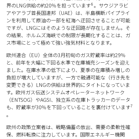
6
界のLNG供給の約20％を担っています
。サウジアラビ
アやアラブ首長国連邦（UAE）は、半島横断パイプライ
ンを利用して原油の一部を紅海へ迂回させることが可能
ですが、LNGにはそのような迂回路が存在しません。そ
の結果、ホルムズ海峡での制限が長期化することは、ガ
ス市場にとって極めて強い強気材料となります。
欧州連合（EU）全体の3月初旬のガス貯蔵率は約29％
と、前年を大幅に下回る水準で在庫補充シーズンを迎え
ました。在庫水準の低下により、夏季の在庫積み増しの
負担が増大していますが、一方で融通可能な（行き先を
変更できる）LNGの供給は世界的にタイトになっていま
す。欧州ガス伝送システムオペレーターネットワーク
（ENTSOG）やAGSI、独立系の在庫トラッカーのデータ
7
も、貯蔵率が30％を下回っていることを裏付けています
。
欧州の政策立案者は、戦略備蓄の放出、需要の柔軟性確
保、燃料転換に注力しています。国際エネルギー機関