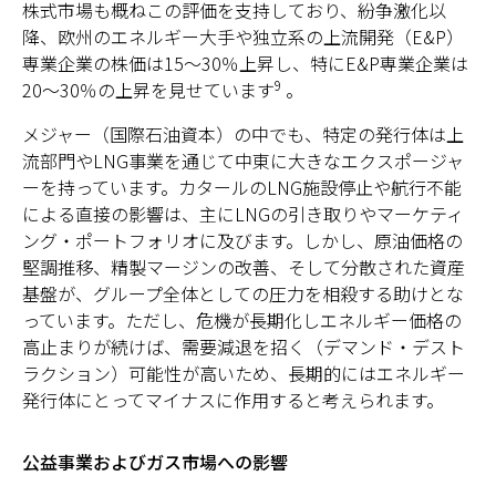
株式市場も概ねこの評価を支持しており、紛争激化以
降、欧州のエネルギー大手や独立系の上流開発（E&P）
専業企業の株価は15～30％上昇し、特にE&P専業企業は
9
20～30％の上昇を見せています
。
メジャー（国際石油資本）の中でも、特定の発行体は上
流部門やLNG事業を通じて中東に大きなエクスポージャ
ーを持っています。カタールのLNG施設停止や航行不能
による直接の影響は、主にLNGの引き取りやマーケティ
ング・ポートフォリオに及びます。しかし、原油価格の
堅調推移、精製マージンの改善、そして分散された資産
基盤が、グループ全体としての圧力を相殺する助けとな
っています。ただし、危機が長期化しエネルギー価格の
高止まりが続けば、需要減退を招く（デマンド・デスト
ラクション）可能性が高いため、長期的にはエネルギー
発行体にとってマイナスに作用すると考えられます。
公益事業およびガス市場への影響