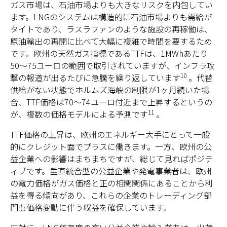
ガス市場は、石油市場よりも大きなリスクを内包してい
ます。LNGのシステムは構造的に石油市場よりも需給が
タイトであり、ラスラファンのような施設の再稼働は、
原油輸出の再開に比べて大幅に複雑で時間を要するため
です。欧州の天然ガス指標であるTTFは、1MWhあたり
50〜75ユーロの範囲で取引されていますが、インフラ攻
10
撃の報道が出るたびに急騰を繰り返しています
。代替
供給がない状態でホルムズ海峡の制限が1ヶ月続いた場
合、TTF価格は70〜74ユーロ付近まで上昇するというの
11
が、複数の価格モデルによる予測です
。
TTF価格の上昇は、欧州のエネルギー大手にとって一般
的にクレジット面でプラスに働きます。一方、欧州の公
益企業への影響はまちまちですが、総じて見ればポジテ
ィブです。垂直統合型の公益企業や発電事業者は、欧州
の電力価格がガス価格と正の相関関係にあることから利
益を得る傾向があり、これらの企業のトレーディング部
門も価格変動に伴う収益を確保しています。