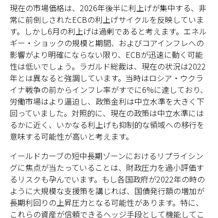
現在の市場価格は、2026年後半に利上げが集中する、非
常に前倒しされたECBの利上げサイクルを反映していま
す。しかし6月の利上げは過剰であると考えます。エネル
ギー・ショックの規模と期間、およびコアインフレへの
影響がより明確にならない限り、ECBが迅速に動く可能
性は低いでしょう。ラガルド総裁は、現在の状況は2022
年とは異なると強調しています。当時はロシア・ウクラ
イナ戦争の前からインフレ率がすでに6%に達しており、
労働市場はより逼迫し、政策金利は中立水準を大きく下
回っていました。対照的に、現在の政策は中立水準には
るかに近く、いかなる利上げも抑制的な領域への移行を
意味する可能性が高いと考えます。
イールドカーブの短中長期ゾーンにおけるリプライシン
グに焦点が当たっていることは、財政圧力を過小評価す
るリスクも孕んでいます。もし各国政府が2022年の時の
ように大規模な支援策を講じれば、国債発行額の増加が
長期利回りの上昇圧力となる可能性があります。特に、
これらの資産が信頼できるヘッジ手段として機能してこ