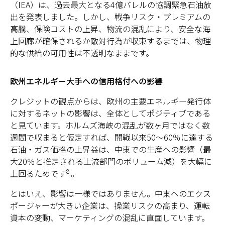
（IEA）は、過去最大となる4億バレルの協調緊急石油放
出を発表しました。しかし、戦争リスク・プレミアムの
高騰、保険コストの上昇、物流の混乱により、安全な海
上回廊が確保されるか敵対行為が収束するまでは、物理
的な供給の可用性は不透明なままです。
欧州エネルギー大手への信用格付への影響
クレジットの観点からは、欧州の主要エネルギー発行体
に対するネットの影響は、全体としてポジティブである
と見ています。ホルムズ海峡の混乱が数ヶ月ではなく数
週間で収まると仮定すれば、開戦以来50～60％に達する
石油・ガス価格の上昇益は、中東での生産への影響（最
大20％と推定される上流部門のボリューム減）を大幅に
8
上回るためです
。
とはいえ、影響は一様ではありません。中東へのエクス
ポージャーが大きい企業は、操業リスクの高まり、運転
資本の変動、マーケティングの混乱に直面しています。