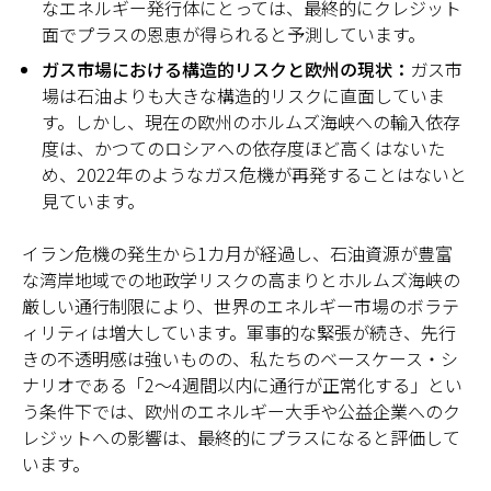
なエネルギー発行体にとっては、最終的にクレジット
面でプラスの恩恵が得られると予測しています。
ガス市場における構造的リスクと欧州の現状：
ガス市
場は石油よりも大きな構造的リスクに直面していま
す。しかし、現在の欧州のホルムズ海峡への輸入依存
度は、かつてのロシアへの依存度ほど高くはないた
め、2022年のようなガス危機が再発することはないと
見ています。
イラン危機の発生から1カ月が経過し、石油資源が豊富
な湾岸地域での地政学リスクの高まりとホルムズ海峡の
厳しい通行制限により、世界のエネルギー市場のボラテ
ィリティは増大しています。軍事的な緊張が続き、先行
きの不透明感は強いものの、私たちのベースケース・シ
ナリオである「2～4週間以内に通行が正常化する」とい
う条件下では、欧州のエネルギー大手や公益企業へのク
レジットへの影響は、最終的にプラスになると評価して
います。