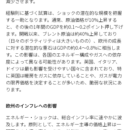
減少させます。
経験則に基づく試算は、ショックの潜在的な規模を把握
する一助となります。通常、原油価格が10%上昇する
と、その後の1年間のGDPを約0.1～0.2ポイント押し下げ
ます。開戦以来、ブレント原油は約40%上昇しており
（日々のボラティリティは大きいものの）、欧州の成長
に対する潜在的な重石はGDPの約0.4～0.8%に相当しま
す。この影響は、各国のエネルギー構成やガスへの依存
度によって異なる可能性があります。英国、イタリア、
ドイツは最も影響を受けやすい国々に含まれており、特
に英国は暖房をガスに依存していることや、ガスが電力
の限界価格を決定することが多いため、脆弱な状況にあ
ります。
欧州のインフレへの影響
エネルギー・ショックは、総合インフレ率に速やかに波
及します。原則として、エネルギー主導の価格上昇は一