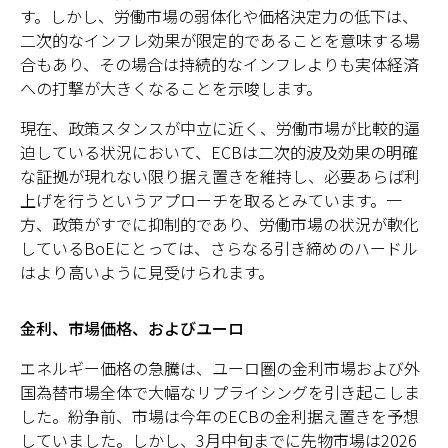
す。しかし、労働市場の弱体化や価格決定力の低下は、
二次的なインフレ効果が限定的であることを意味する場
合もあり、その場合は持続的なインフレよりも実体経済
への打撃が大きくなることを示唆します。
現在、政策スタンスが中立に近く、労働市場が比較的逼
迫している状況において、ECBは二次的波及効果の明確
な証拠が現れない限り据え置きを維持し、必要あらば利
上げを行うというアプローチを取るとみています。一
方、政策がすでに抑制的であり、労働市場の状況が軟化
しているBoEにとっては、さらなる引き締めのハードル
はより高いように見受けられます。
金利、市場価格、およびユーロ
エネルギー価格の急騰は、ユーロ圏の金利市場および外
国為替市場全体で大幅なリプライシングを引き起こしま
した。紛争前、市場は今年のECBの金利据え置きを予想
していました。しかし、3月中旬までに先物市場は2026