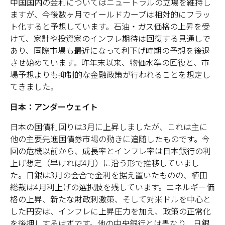
中国国内の金利についてはニュートラルの立場を維持し
ますが、今後数ヶ月でイールドカーブは相対的にフラッ
ト化すると予想しています。石油・ガス価格の上昇を受
けて、家計や投資家のインフレ期待は回復する見通しで
あり、国際市場も最近になって利下げ時期の予想を後退
させ始めています。昨年末以来、物価水準の回復と、市
場予想よりも抑制的な金融政策が行われることを想定し
てきました。
日本：アンダーウェイト
日本の国債利回りは3月に上昇しましたが、これは主に
他の主要先進国債券市場の動きに追随したものです。今
回の危機以前から、成長率とインフレ率は日本銀行の利
上げ想定（早ければ4月）に沿う形で推移していまし
た。日銀は3月の会合で金利を据え置いたものの、植田
総裁は4月利上げの選択肢を残しています。エネルギー価
格の上昇、新たな財政刺激策、そして対米ドルを中心と
した円安は、インフレに上昇圧力を加え、政策の正常化
を後押しするはずです。他の中央銀行とは異なり、日銀