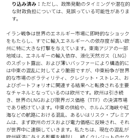
り込み済み：
ただし、政策発動のタイミングや潜在的
な財政負担については、見誤っている可能性がありま
す。
イラン戦争は世界のエネルギー市場に即時的なショック
をもたらし、すでに輸入エネルギーへの依存度が高い欧
州に特に大きな打撃を与えています。東南アジアの一部
地域は、エネルギーの輸入依存、液化天然ガス（LNG）
のスポット露出、および薄いバッファーにより構造的に
は中東の混乱に対してより脆弱ですが、中東紛争が世界
的な市場のボラティリティ、クレジット・ストレス、お
よびポートフォリオに関連する結果へと転換される主要
なチャネルとなっているのは欧州です。欧州は引き続
き、世界のLNGおよび限界ガス価格（TTF）の決済市場
であり続けています。中東の供給や、ホルムズ海峡や紅
海などの航路における混乱、あるいはリスク・プレミア
ムは、まず欧州のガスおよび電力価格に反映され、それ
が世界中に連鎖していきます。私たちは、現在の混乱が
欧州経済に与える影響を検討し、続くクレジットのセク