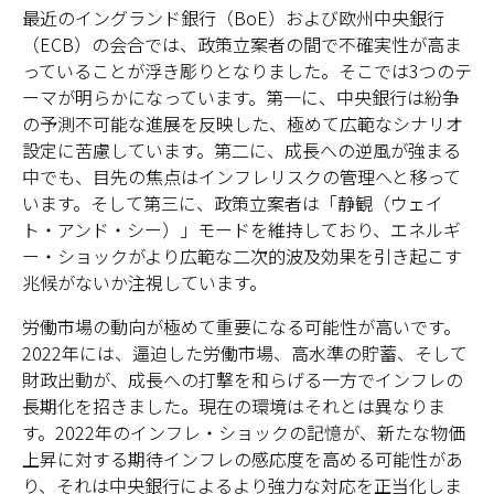
最近のイングランド銀行（BoE）および欧州中央銀行
（ECB）の会合では、政策立案者の間で不確実性が高ま
っていることが浮き彫りとなりました。そこでは3つのテ
ーマが明らかになっています。第一に、中央銀行は紛争
の予測不可能な進展を反映した、極めて広範なシナリオ
設定に苦慮しています。第二に、成長への逆風が強まる
中でも、目先の焦点はインフレリスクの管理へと移って
います。そして第三に、政策立案者は「静観（ウェイ
ト・アンド・シー）」モードを維持しており、エネルギ
ー・ショックがより広範な二次的波及効果を引き起こす
兆候がないか注視しています。
労働市場の動向が極めて重要になる可能性が高いです。
2022年には、逼迫した労働市場、高水準の貯蓄、そして
財政出動が、成長への打撃を和らげる一方でインフレの
長期化を招きました。現在の環境はそれとは異なりま
す。2022年のインフレ・ショックの記憶が、新たな物価
上昇に対する期待インフレの感応度を高める可能性があ
り、それは中央銀行によるより強力な対応を正当化しま