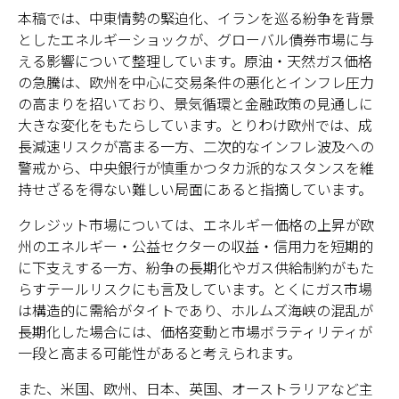
本稿では、中東情勢の緊迫化、イランを巡る紛争を背景
としたエネルギーショックが、グローバル債券市場に与
える影響について整理しています。原油・天然ガス価格
の急騰は、欧州を中心に交易条件の悪化とインフレ圧力
の高まりを招いており、景気循環と金融政策の見通しに
大きな変化をもたらしています。とりわけ欧州では、成
長減速リスクが高まる一方、二次的なインフレ波及への
警戒から、中央銀行が慎重かつタカ派的なスタンスを維
持せざるを得ない難しい局面にあると指摘しています。
クレジット市場については、エネルギー価格の上昇が欧
州のエネルギー・公益セクターの収益・信用力を短期的
に下支えする一方、紛争の長期化やガス供給制約がもた
らすテールリスクにも言及しています。とくにガス市場
は構造的に需給がタイトであり、ホルムズ海峡の混乱が
長期化した場合には、価格変動と市場ボラティリティが
一段と高まる可能性があると考えられます。
また、米国、欧州、日本、英国、オーストラリアなど主