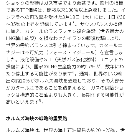
ショックの影響はガス市場でより顕著です。欧州の指標
であるTTF価格は、開戦以来100％以上急騰しました。イ
ンフラへの再攻撃を受けた3月19日（木）には、1日で30
3
～35％の上昇を記録しています
。サウスパルスの損傷
に加え、カタールのラスラファン複合施設（世界最大の
LNG輸出施設）を損なわせたイランの報復攻撃により、
世界の需給バランスは引き締まっています。カタールエ
ナジーは不可抗力（フォース・マジュール）を宣言しま
した。液化設備やGTL（天然ガス液化燃料）ユニットの
損傷により、国家のLNG生産能力の約17％が、数年にわ
4
たり停止する可能性があります
。通常、世界のLNG輸
出の約20％がホルムズ海峡を通過しており、その大部分
がカタール産であることを踏まえると、ガスの供給ショ
ックは構造的に石油よりも大きく、長期化する可能性が
5
高いといえます
。
ホルムズ海峡の戦略的重要路
ホルムズ海峡は、世界の海上石油貿易の約20～25％、世