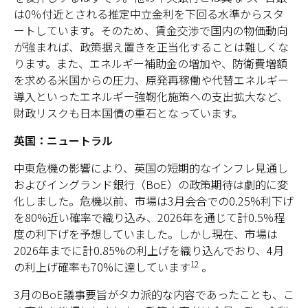
は0％付近とされる推定中立金利を下回る水準からスタ
ートしています。そのため、賃金交渉で国内の物価動向
が強まれば、政策据え置きを正当化することは難しくな
ります。また、エネルギー補助金の増加や、防衛費増額
を求める米国からの圧力、原発再稼働や代替エネルギー
導入といったエネルギー強靭化施策への支出拡大など、
財政リスクも日本国債の重石となっています。
英国：ニュートラル
中東危機の影響により、英国の短期的なインフレ見通し
およびイングランド銀行（BoE）の政策期待は劇的に変
化しました。危機以前、市場は3月会合での0.25%利下げ
を80%近い確率で織り込み、2026年を通じて計0.5%程
度の利下げを予想していました。しかし現在、市場は
2026年までに計0.85%の利上げを織り込んでおり、4月
12
の利上げ確率も70%に達しています
。
3月のBoE議事要旨がタカ派的な内容であったことも、こ