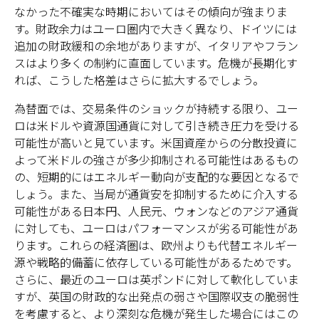
なかった不確実な時期においてはその傾向が強まりま
す。財政余力はユーロ圏内で大きく異なり、ドイツには
追加の財政緩和の余地がありますが、イタリアやフラン
スはより多くの制約に直面しています。危機が長期化す
れば、こうした格差はさらに拡大するでしょう。
為替面では、交易条件のショックが持続する限り、ユー
ロは米ドルや資源国通貨に対して引き続き圧力を受ける
可能性が高いと見ています。米国資産からの分散投資に
よって米ドルの強さが多少抑制される可能性はあるもの
の、短期的にはエネルギー動向が支配的な要因となるで
しょう。また、当局が通貨安を抑制するために介入する
可能性がある日本円、人民元、ウォンなどのアジア通貨
に対しても、ユーロはパフォーマンスが劣る可能性があ
ります。これらの経済圏は、欧州よりも代替エネルギー
源や戦略的備蓄に依存している可能性があるためです。
さらに、最近のユーロは英ポンドに対して軟化していま
すが、英国の財政的な出発点の弱さや国際収支の脆弱性
を考慮すると、より深刻な危機が発生した場合にはこの