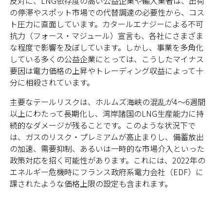
反対に、LNG依存度の高い公益企業や輸入業者は、出荷
の停滞やスポット市場での代替調達の必要性から、コス
ト圧力に直面しています。カタールエナジーによる不可
抗力（フォース・マジュール）宣言も、各社にさまざま
な程度で影響を及ぼしています。しかし、事業を多角化
している多くの公益企業にとっては、こうしたマイナス
要因は電力価格の上昇やトレーディング収益によって十
分に相殺されています。
主要なテールリスクは、ホルムズ海峡の混乱が4〜6週間
以上にわたって長期化し、湾岸諸国のLNG生産能力に持
続的なダメージが残ることです。このような状況下で
は、ガスのリスク・プレミアムが高止まりし、備蓄放出
の加速、需要抑制、あるいは一時的な市場介入といった
政策対応を招く可能性があります。これには、2022年の
エネルギー危機時にフランス政府系電力会社（EDF）に
課されたような価格上限の設定も含まれます。