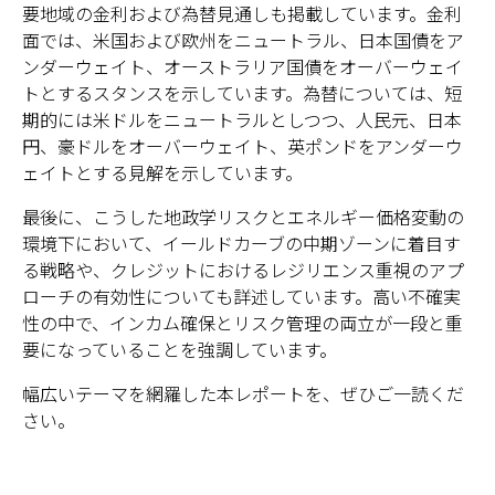
要地域の金利および為替見通しも掲載しています。金利
面では、米国および欧州をニュートラル、日本国債をア
ンダーウェイト、オーストラリア国債をオーバーウェイ
トとするスタンスを示しています。為替については、短
期的には米ドルをニュートラルとしつつ、人民元、日本
円、豪ドルをオーバーウェイト、英ポンドをアンダーウ
ェイトとする見解を示しています。
最後に、こうした地政学リスクとエネルギー価格変動の
環境下において、イールドカーブの中期ゾーンに着目す
る戦略や、クレジットにおけるレジリエンス重視のアプ
ローチの有効性についても詳述しています。高い不確実
性の中で、インカム確保とリスク管理の両立が一段と重
要になっていることを強調しています。
幅広いテーマを網羅した本レポートを、ぜひご一読くだ
さい。